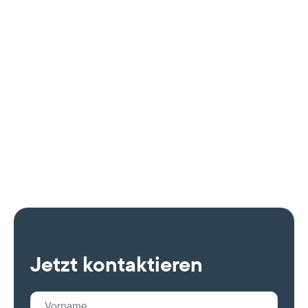
Teil 2: PV-Investment mit Weitblick:
Eigentum, Laufzeit und die richtigen
Partner
Weiterlesen
22. Juni 2026

Jetzt kontaktieren