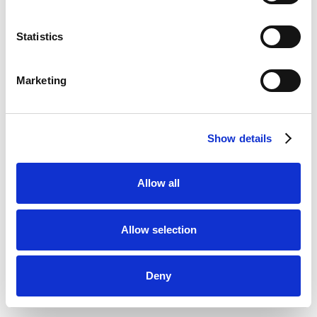
Tipps für einen sicheren
Statistics
Anlagenbetrieb
Marketing
Show details
Allow all
Allow selection
Deny