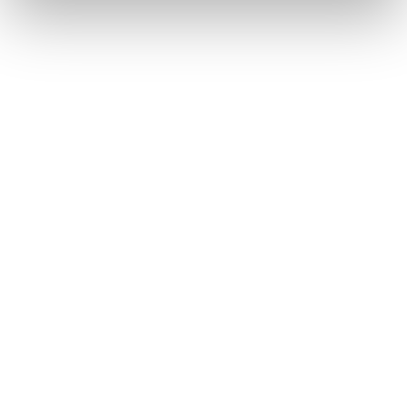
Datum & Art der Wartung (z. B. Sichtprüfung,
professionelle Kontrolle)
Reinigung (wann, wie, durch wen)
Auffälligkeiten & Mängel (z. B. Modulverschmutzung,
Wechselrichterausfall)
Maßnahmen zur Behebung (z. B. Austausch von
Komponenten)
Monitoringdaten (Leistungsabweichungen,
Fehlercodes etc.)
Namen/Firma der ausführenden Personen