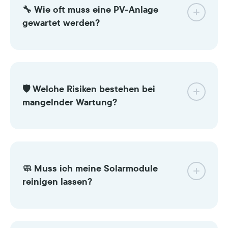
🔧 Wie oft muss eine PV-Anlage
500 Euro
gewartet werden?
oder mehr
gewerbliche Photovoltaikanlagen
DGUV Vorschrift 3
jährliche Pflichtprüfung
Elektrofachkraft
🛡️ Welche Risiken bestehen bei
Wiederholungsprüfung
mangelnder Wartung?
Ertragsverlusten, Defekten oder
sogar Bränden
🧼 Muss ich meine Solarmodule
jährliche
reinigen lassen?
Sichtprüfung
erweiterte
Versicherungsansprüche gefährden
elektrische Prüfung alle vier Jahre
starker
Verschmutzung (z. B. durch Pollen,