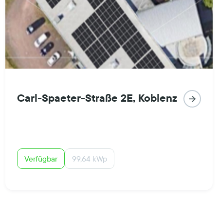
Carl-Spaeter-Straße 2E, Koblenz

Verfügbar
99,64 kWp