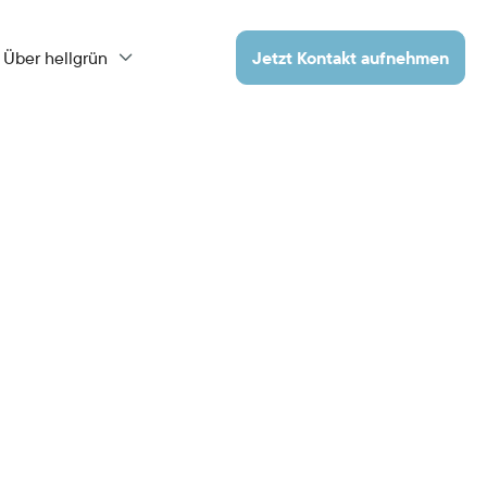
Über hellgrün
Jetzt Kontakt aufnehmen

Jetzt kontaktieren
Schreiben Sie uns, welche Anlage Sie
interessiert und geben Ihr
Investitionsvolumen an.
Wir melden uns zeitnah zurück!
Ihre Informationen