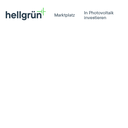
In Photovoltaik
Marktplatz
investieren
Friedrichstraße 78, Wit
99,98 kWp
Satteldach