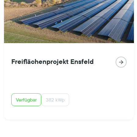
Freiflächenprojekt Ensfeld

Verfügbar
382 kWp