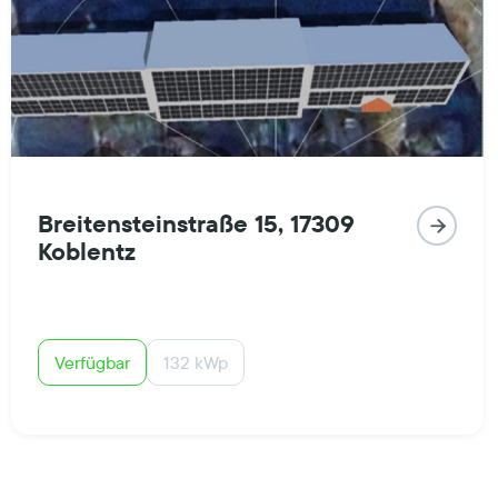
Breitensteinstraße 15, 17309

Koblentz
Verfügbar
132 kWp